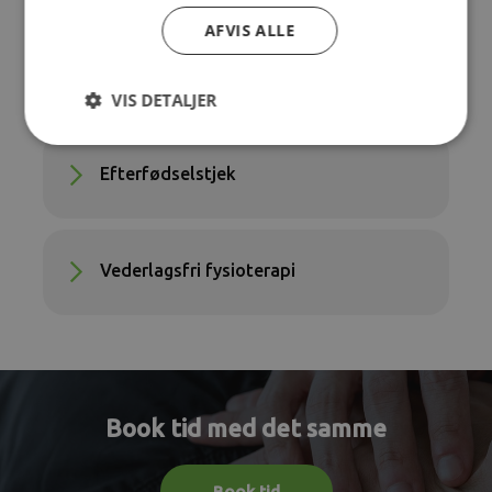
AFVIS ALLE
Graviditetstjek
VIS DETALJER
Efterfødselstjek
Vederlagsfri fysioterapi
Book tid med det samme
Book tid