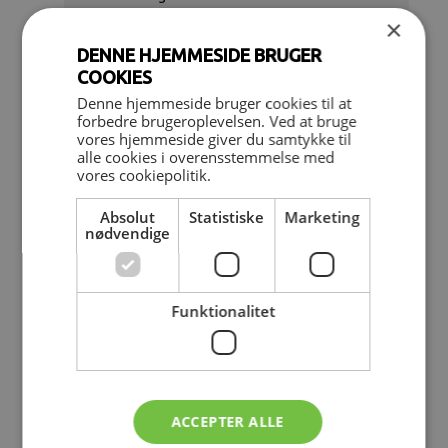
×
Fod- og ankelskader
DENNE HJEMMESIDE BRUGER
Hovedpine og svimmelhed
COOKIES
Gigtsygdomme
Denne hjemmeside bruger cookies til at
forbedre brugeroplevelsen. Ved at bruge
vores hjemmeside giver du samtykke til
alle cookies i overensstemmelse med
Holdtræning
vores cookiepolitik.
Absolut
Statistiske
Marketing
nødvendige
Træning som behandling
Funktionalitet
Bækkenbund og GynObs
ACCEPTER ALLE
Graviditetsproblemer