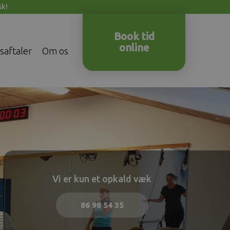
sk!
Book tid
online
saftaler
Om os
Vi er kun et opkald væk
86 98 54 35