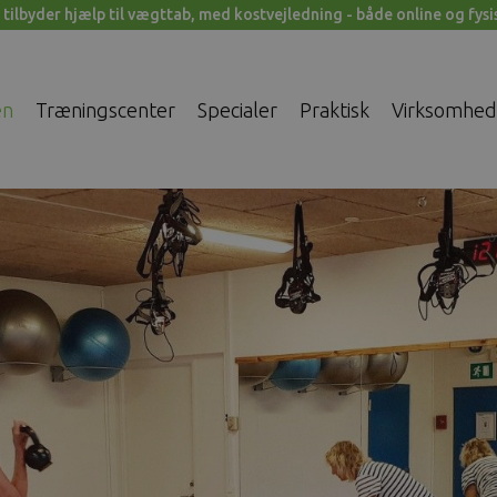
 tilbyder hjælp til vægttab, med kostvejledning - både online og fysi
en
Træningscenter
Specialer
Praktisk
Virksomhed