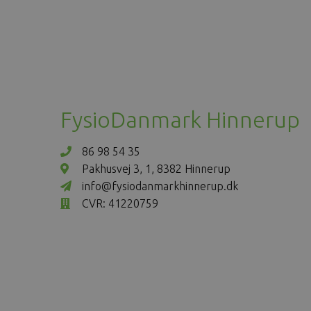
FysioDanmark Hinnerup
86 98 54 35
Pakhusvej 3, 1, 8382 Hinnerup
info@fysiodanmarkhinnerup.dk
CVR: 41220759