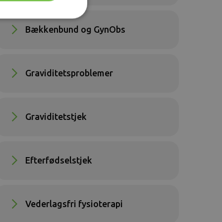
Bækkenbund og GynObs
Graviditetsproblemer
Graviditetstjek
Efterfødselstjek
Vederlagsfri fysioterapi