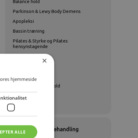
Balance hold
Parkinson & Lewy Body Demens
Apopleksi
Bassin træning
Pilates & Styrke og Pilates
hensynstagende
FysioFlow
×
Knæ- og hoftehold
Ryghold
 vores hjemmeside
Nakke- og Skulderhold
Multipel Sklerose
nktionalitet
TC-Hold
Træning som behandling
EPTER ALLE