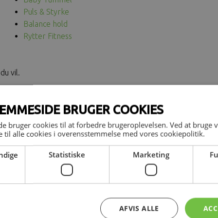
Puls & Styrke
Balance hold
Rytter Fitness
du vil.
EMMESIDE BRUGER COOKIES
sigt
 bruger cookies til at forbedre brugeroplevelsen. Ved at bruge
igt her
 til alle cookies i overensstemmelse med vores cookiepolitik.
ndige
Statistiske
Marketing
Fu
AFVIS ALLE
ACC