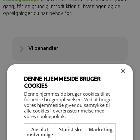
gang, får en grundig introduktion til træningen og de
opfølgninger du har behov for.
Vi behandler
×
Holdtræning
DENNE HJEMMESIDE BRUGER
COOKIES
Denne hjemmeside bruger cookies til at
forbedre brugeroplevelsen. Ved at bruge
Træning som behandling
vores hjemmeside giver du samtykke til
alle cookies i overensstemmelse med
vores cookiepolitik.
Genoptræningsplan
Absolut
Statistiske
Marketing
nødvendige
Opfølgende træningsterapi