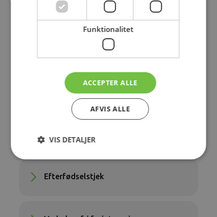
Superviseret hjemmetræning
Funktionalitet
Bækkenbund og GynObs
ACCEPTER ALLE
Graviditetsproblemer
AFVIS ALLE
Graviditetstjek
VIS DETALJER
Efterfødselstjek