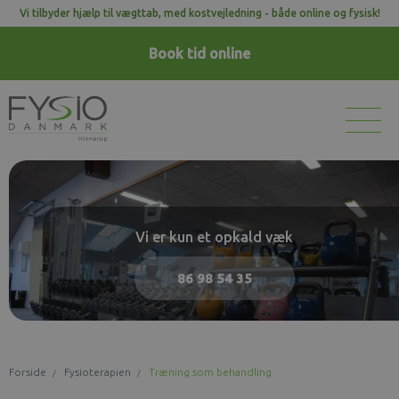
Vi tilbyder hjælp til vægttab, med kostvejledning - både online og fysisk!
Book tid
online
Vi er kun et opkald væk
86 98 54 35
Forside
Fysioterapien
Træning som behandling