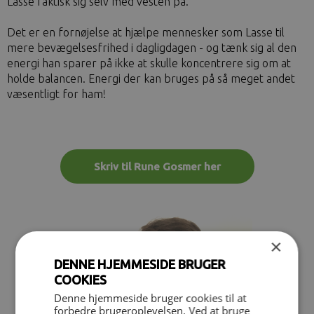
Lasse faktisk sig selv med vesten på.
Det er en fornøjelse at hjælpe mennesker som Lasse til
mere bevægelsesfrihed i dagligdagen - og tænk sig al den
energi han sparer på ikke at skulle koncentrere sig om at
holde balancen. Energi der kan bruges på så meget andet
væsentligt for ham!
Skriv til Rune Gosmer her
×
DENNE HJEMMESIDE BRUGER
COOKIES
Denne hjemmeside bruger cookies til at
forbedre brugeroplevelsen. Ved at bruge