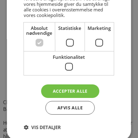
vores hjemmeside giver du samtykke til
alle cookies i overensstemmelse med
vores cookiepolitik.
Absolut
Statistiske
Marketing
nødvendige
Funktionalitet
ACCEPTER ALLE
Charlotte er en af de mange patienter jeg hjælper med
AFVIS ALLE
Balancevesten.
Hun lever med sclerose og er en ildsjæl, der gør meget for
VIS DETALJER
at hjælpe andre med sclerose. Hun har
bloggen
Fruholmboe.dk
og i dette indlæg fra 2017