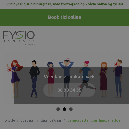
Vi tilbyder hjælp til vægttab, med kostvejledning - både online og fysisk!
Book tid
online
Vi er kun et opkald væk
Vi er kun et opkald væk
Vi er kun et opkald væk
86 98 54 35
86 98 54 35
86 98 54 35
Forside
Specialer
BalanceWear
Balancevesten som hjælpemiddel