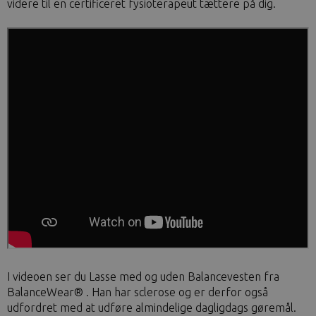
videre til en certificeret fysioterapeut tættere på dig.
I videoen ser du Lasse med og uden Balancevesten fra
BalanceWear® . Han har sclerose og er derfor også
udfordret med at udføre almindelige dagligdags gøremål.