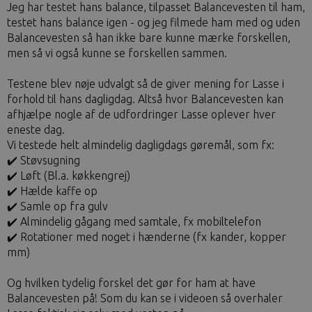
Jeg har testet hans balance, tilpasset Balancevesten til ham,
testet hans balance igen - og jeg filmede ham med og uden
Balancevesten så han ikke bare kunne mærke forskellen,
men så vi også kunne se forskellen sammen.
Testene blev nøje udvalgt så de giver mening for Lasse i
forhold til hans dagligdag. Altså hvor Balancevesten kan
afhjælpe nogle af de udfordringer Lasse oplever hver
eneste dag.
Vi testede helt almindelig dagligdags gøremål, som fx:
✔️ Støvsugning
✔️ Løft (Bl.a. køkkengrej)
✔️ Hælde kaffe op
✔️ Samle op fra gulv
✔️ Almindelig gågang med samtale, fx mobiltelefon
✔️ Rotationer med noget i hænderne (fx kander, kopper
mm)
Og hvilken tydelig forskel det gør for ham at have
Balancevesten på! Som du kan se i videoen så overhaler