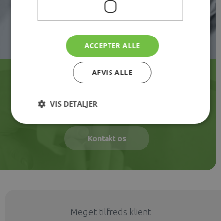
ACCEPTER ALLE
AFVIS ALLE
Vi vil hjælpe dig
til et godt helbred
VIS DETALJER
Kontakt os
Meget tilfreds klient