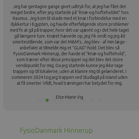
Jeg har gentagne gange givet udtryk for, at jeg har fået det
meget bedre, efter jeg startede på “Knæ-og hofteholdet” hos
Rasmus. Jeg kom til skade med et knæ i forbindelse med en
dykkertur i Egypten, og havde efterfølgende store problemer
med fx at gå på trapper, hvor det var ujævnt og i det hele taget
gå længere ture. Knæet hævede op, jeg fik ondt og jeg åd
smertestillende, som var det M&M’s. Jeg blev - af min læge -
anbefalet at tilmelde mig et ”GLAD”-hold. Det blev så
FysioDanmark Hinnerup, der havde et ”Knæ-og hoftehold”,
som træner efter disse principper og det blev det store
vendepunkt for mig. Da jeg startede kunne jeg ikke tage
trappen op til lokalerne, uden at klamre mig til gelænderet. I
sommeren 2024 tog jeg trappen ved Studlagil på Island uden
at få smerter. Vildt, hvad træningen har betydet for mig.
Else-Marie Vig
FysioDanmark Hinnerup