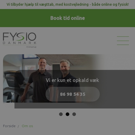
Vi tilbyder hjælp til vægttab, med kostvejledning - både online og fysisk!
Book tid
online
Vi er kun et opkald væk
Vi er kun et opkald væk
Vi er kun et opkald væk
86 98 54 35
86 98 54 35
86 98 54 35
Forside
Om os