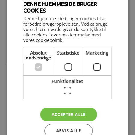
DENNE HJEMMESIDE BRUGER
Mandag - torsdag
07.15 - 20.00
COOKIES
Fredag
07.15 - 17.00
Denne hjemmeside bruger cookies til at
forbedre brugeroplevelsen. Ved at bruge
Lørdag
LUKKET
vores hjemmeside giver du samtykke til
Søndag
09.00 - 14.00
alle cookies i overensstemmelse med
vores cookiepolitik.
Absolut
Statistiske
Marketing
nødvendige
Holdet bag
Funktionalitet
Klinikken
Nyheder
ACCEPTER ALLE
AFVIS ALLE