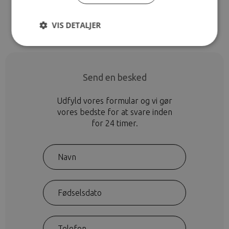
Kontakt
VIS DETALJER
Send en besked
Udfyld vores formular og vi gør
vores bedste for at svare inden
for 24 timer.