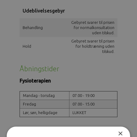
Udeblivelsesgebyr
Gebyret svarer til prisen
Behandling
for normalkonsultation
uden tilskud.
Gebyret svarer til prisen
Hold
for holdtræning uden
tilskud.
Åbningstider
Fysioterapien
Mandag - torsdag
07.00 - 19.00
Fredag
07.00 - 15.00
Lør, søn, helligdage
LUKKET
Træningscentret
×