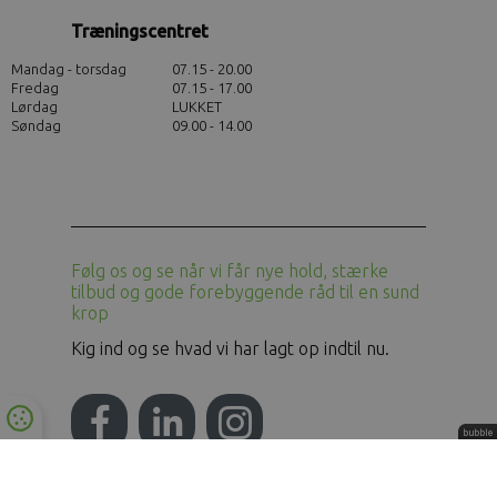
Træningscentret
Mandag - torsdag
07.15 - 20.00
Fredag
07.15 - 17.00
Lørdag
LUKKET
Søndag
09.00 - 14.00
Følg os og se når vi får nye hold, stærke
tilbud og gode forebyggende råd til en sund
krop
Kig ind og se hvad vi har lagt op indtil nu.