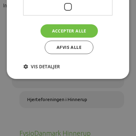
Indmeldelse sker på Hjerteforeningens hjemmeside. link:
https://hjerteforeningen.dk/
ACCEPTER ALLE
AFVIS ALLE
Favrskov Kommune
VIS DETALJER
Hjerteforeningen Favrskov
Hjerteforeningen i Hinnerup
FysioDanmark Hinnerup