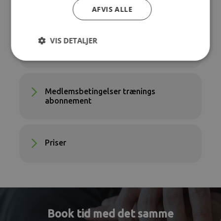
Kropsanalyse
AFVIS ALLE
VIS DETALJER
Regler for træningscenteret
Medlemsbetingelser trænings
abonnement
Priser
Book tid med det samme