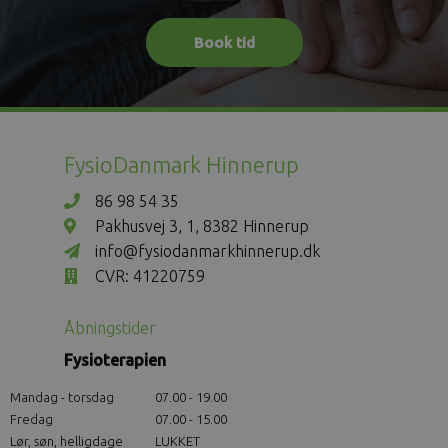
Book tid
FysioDanmark Hinnerup
86 98 54 35
Pakhusvej 3, 1, 8382 Hinnerup
info@fysiodanmarkhinnerup.dk
CVR: 41220759
Åbningstider
Fysioterapien
Mandag - torsdag
07.00 - 19.00
Fredag
07.00 - 15.00
Lør, søn, helligdage
LUKKET