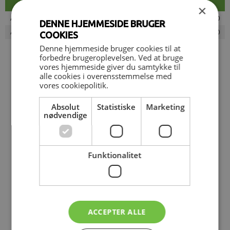
×
Analyse og 20 min. gennemgang og vejledning
200,00
DENNE HJEMMESIDE BRUGER
Analyse ifb. med træningsabonnement 50% rabat
100,00
COOKIES
Denne hjemmeside bruger cookies til at
forbedre brugeroplevelsen. Ved at bruge
vores hjemmeside giver du samtykke til
alle cookies i overensstemmelse med
vores cookiepolitik.
Træning
Absolut
Statistiske
Marketing
nødvendige
Personlig træning
Funktionalitet
Hold træning på dit abonnement
ACCEPTER ALLE